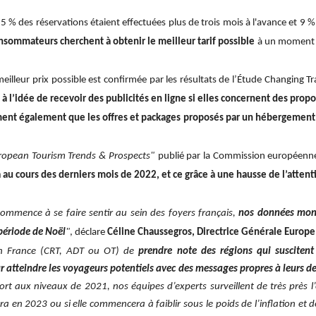
 % des réservations étaient effectuées plus de trois mois à l'avance et 9 
nsommateurs cherchent à obtenir le meilleur tarif possible
à un moment o
eilleur prix possible est confirmée par les résultats de l’Étude Changing T
à l’idée de recevoir des publicités en ligne si elles concernent des propo
ment également que les offres et packages proposés par un hébergement r
ropean Tourism Trends & Prospects"
publié par la Commission européenn
au cours des derniers mois de 2022, et ce grâce à une hausse de l’attenti
ommence à se faire sentir au sein des foyers français,
nos données montr
 période de Noël
"
, déclare
Céline Chaussegros, Directrice Générale Europe
 en France (CRT, ADT ou OT) de
prendre note des régions qui suscitent
ur atteindre les voyageurs potentiels avec des messages propres à leurs d
 aux niveaux de 2021, nos équipes d’experts surveillent de très près l’é
a en 2023 ou si elle commencera à faiblir sous le poids de l’inflation et 