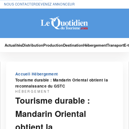
NOUS CONTACTER
DEVENEZ ANNONCEUR
Actualités
Distribution
Production
Destination
Hébergement
Transport
E-
›
›
Accueil
Hébergement
Tourisme durable : Mandarin Oriental obtient la
reconnaissance du GSTC
HÉBERGEMENT
Tourisme durable :
Mandarin Oriental
obtient la