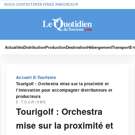
NOUS CONTACTER
DEVENEZ ANNONCEUR
Actualités
Distribution
Production
Destination
Hébergement
Transport
E-
›
›
Accueil
E-Tourisme
Tourigolf : Orchestra mise sur la proximité et
l’innovation pour accompagner distributeurs et
producteurs
E-TOURISME
Tourigolf : Orchestra
mise sur la proximité et