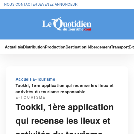
NOUS CONTACTER
DEVENEZ ANNONCEUR
Actualités
Distribution
Production
Destination
Hébergement
Transport
E-
›
›
Accueil
E-Tourisme
Tookki, 1ère application qui recense les lieux et
activités du tourisme responsable
E-TOURISME
Tookki, 1ère application
qui recense les lieux et