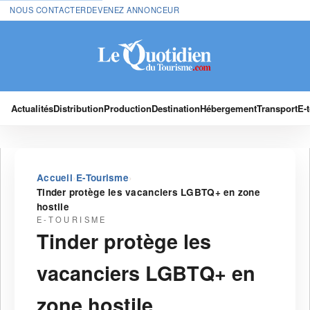
NOUS CONTACTER
DEVENEZ ANNONCEUR
Actualités
Distribution
Production
Destination
Hébergement
Transport
E-
›
›
Accueil
E-Tourisme
Tinder protège les vacanciers LGBTQ+ en zone
hostile
E-TOURISME
Tinder protège les
vacanciers LGBTQ+ en
zone hostile