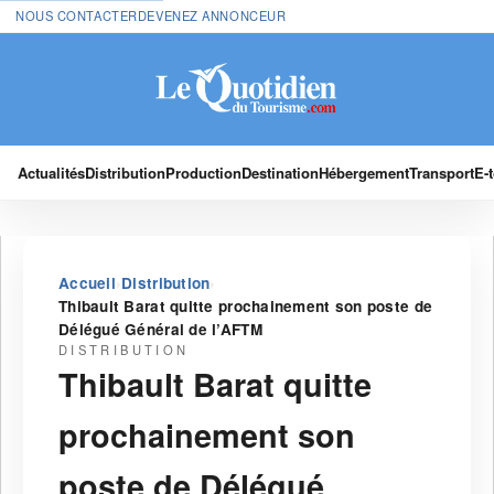
NOUS CONTACTER
DEVENEZ ANNONCEUR
Actualités
Distribution
Production
Destination
Hébergement
Transport
E-
›
›
Accueil
Distribution
Thibault Barat quitte prochainement son poste de
Délégué Général de l’AFTM
DISTRIBUTION
Thibault Barat quitte
prochainement son
poste de Délégué