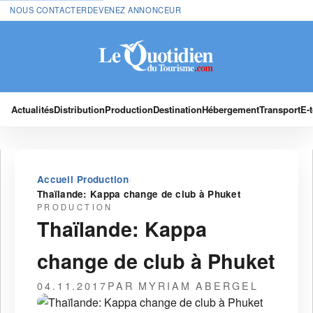
NOUS CONTACTER
DEVENEZ ANNONCEUR
Actualités
Distribution
Production
Destination
Hébergement
Transport
E-
›
›
Accueil
Production
Thaïlande: Kappa change de club à Phuket
PRODUCTION
Thaïlande: Kappa
change de club à Phuket
04.11.2017
PAR MYRIAM ABERGEL