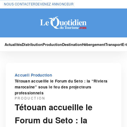
NOUS CONTACTER
DEVENEZ ANNONCEUR
Actualités
Distribution
Production
Destination
Hébergement
Transport
E-
›
›
Accueil
Production
Tétouan accueille le Forum du Seto : la “Riviera
marocaine” sous le feu des projecteurs
professionnels
PRODUCTION
Tétouan accueille le
Forum du Seto : la