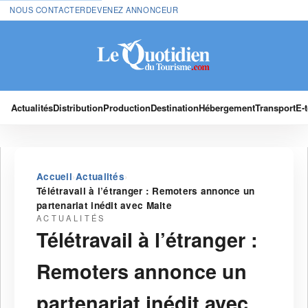
NOUS CONTACTER
DEVENEZ ANNONCEUR
Actualités
Distribution
Production
Destination
Hébergement
Transport
E-
›
›
Accueil
Actualités
Télétravail à l’étranger : Remoters annonce un
partenariat inédit avec Malte
ACTUALITÉS
Télétravail à l’étranger :
Remoters annonce un
partenariat inédit avec