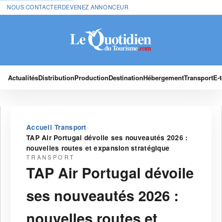
NOUS CONTACTER
DEVENEZ ANNONCEUR
Actualités
Distribution
Production
Destination
Hébergement
Transport
E-
›
›
Accueil
Transport
TAP Air Portugal dévoile ses nouveautés 2026 :
nouvelles routes et expansion stratégique
TRANSPORT
TAP Air Portugal dévoile
ses nouveautés 2026 :
nouvelles routes et