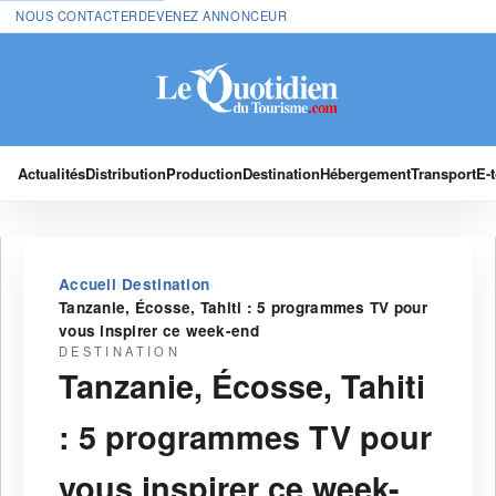
NOUS CONTACTER
DEVENEZ ANNONCEUR
Actualités
Distribution
Production
Destination
Hébergement
Transport
E-
›
›
Accueil
Destination
Tanzanie, Écosse, Tahiti : 5 programmes TV pour
vous inspirer ce week-end
DESTINATION
Tanzanie, Écosse, Tahiti
: 5 programmes TV pour
vous inspirer ce week-