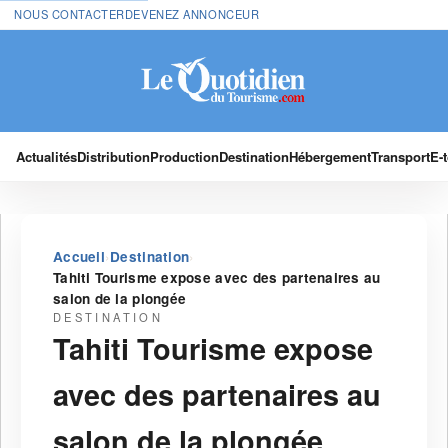
NOUS CONTACTER
DEVENEZ ANNONCEUR
Actualités
Distribution
Production
Destination
Hébergement
Transport
E-
›
›
Accueil
Destination
Tahiti Tourisme expose avec des partenaires au
salon de la plongée
DESTINATION
Tahiti Tourisme expose
avec des partenaires au
salon de la plongée