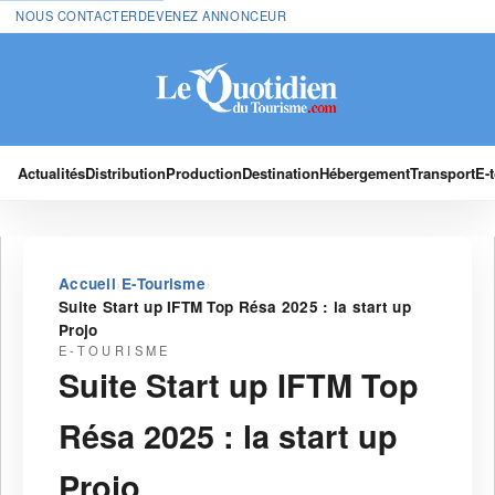
NOUS CONTACTER
DEVENEZ ANNONCEUR
Actualités
Distribution
Production
Destination
Hébergement
Transport
E-
›
›
Accueil
E-Tourisme
Suite Start up IFTM Top Résa 2025 : la start up
Projo
E-TOURISME
Suite Start up IFTM Top
Résa 2025 : la start up
Projo