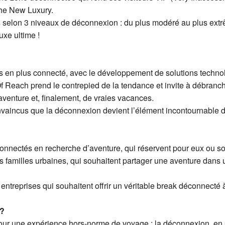
The New Luxury.
 selon 3 niveaux de déconnexion : du plus modéré au plus extrêm
uxe ultime !
plus en plus connecté, avec le développement de solutions tec
f Reach prend le contrepied de la tendance et invite à débranche
 aventure et, finalement, de vraies vacances.
aincus que la déconnexion devient l’élément incontournable 
onnectés en recherche d’aventure, qui réservent pour eux ou son
les familles urbaines, qui souhaitent partager une aventure dans 
ntreprises qui souhaitent offrir un véritable break déconnecté 
 ?
pour une expérience hors-norme de voyage : la déconnexion, en p