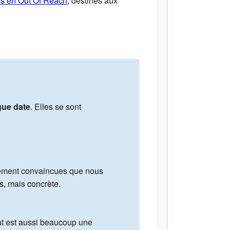
es en Out Of Reach
, destinés aux
gue date
. Elles se sont
.
imement convaincues que nous
s, mais concrète.
iat est aussi beaucoup une