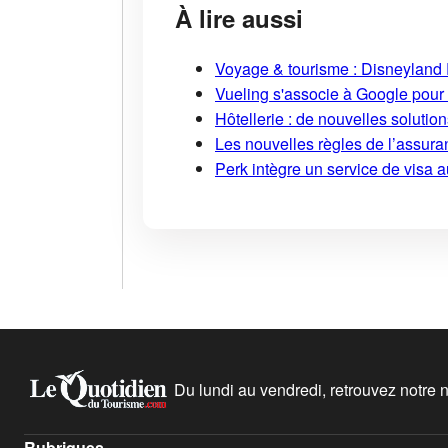
À lire aussi
Voyage & tourisme : Disneyland P
Vueling s'associe à Google pour i
Hôtellerie : de nouvelles soluti
Les nouvelles règles de l’assuran
Perk intègre un service de visa 
Du lundi au vendredi, retrouvez notre ne
Rubriques