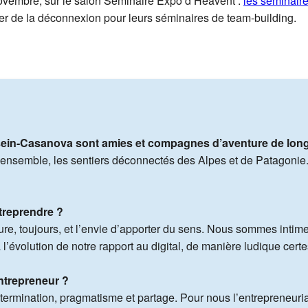
ovembre, sur le salon Séminaire Expo d’Heavent :
les séminair
vier de la déconnexion pour leurs séminaires de team-building.
ssein-Casanova sont amies et compagnes d’aventure de lon
u ensemble, les sentiers déconnectés des Alpes et de Patagonie
treprendre ?
ture, toujours, et l’envie d’apporter du sens. Nous sommes int
l’évolution de notre rapport au digital, de manière ludique certe
entrepreneur ?
étermination, pragmatisme et partage. Pour nous l’entrepreneur