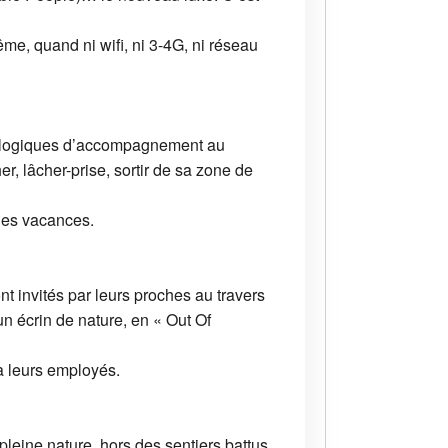
e, quand ni wifi, ni 3-4G, ni réseau
hnologiques d’accompagnement au
r, lâcher-prise, sortir de sa zone de
des vacances.
t invités par leurs proches au travers
un écrin de nature, en « Out Of
à leurs employés.
leine nature, hors des sentiers battus,