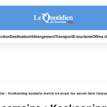
ction
Destination
Hébergement
Transport
E-tourisme
Offres 
ine : Kookooning souhaite mettre en avant les savoir-faire locau