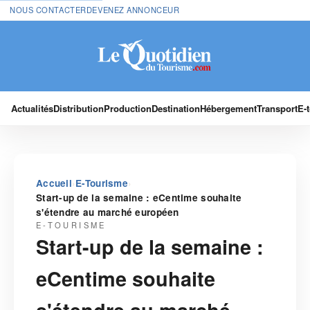
NOUS CONTACTER
DEVENEZ ANNONCEUR
Actualités
Distribution
Production
Destination
Hébergement
Transport
E-
›
›
Accueil
E-Tourisme
Start-up de la semaine : eCentime souhaite
s'étendre au marché européen
E-TOURISME
Start-up de la semaine :
eCentime souhaite