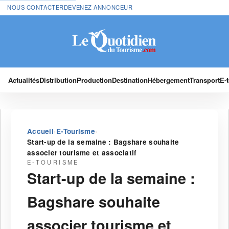
NOUS CONTACTER
DEVENEZ ANNONCEUR
Actualités
Distribution
Production
Destination
Hébergement
Transport
E-
›
›
Accueil
E-Tourisme
Start-up de la semaine : Bagshare souhaite
associer tourisme et associatif
E-TOURISME
Start-up de la semaine :
Bagshare souhaite
associer tourisme et