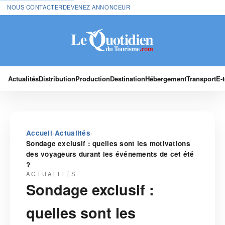
NOUS CONTACTER
DEVENEZ ANNONCEUR
Actualités
Distribution
Production
Destination
Hébergement
Transport
E-
›
›
Accueil
Actualités
Sondage exclusif : quelles sont les motivations
des voyageurs durant les événements de cet été
?
ACTUALITÉS
Sondage exclusif :
quelles sont les