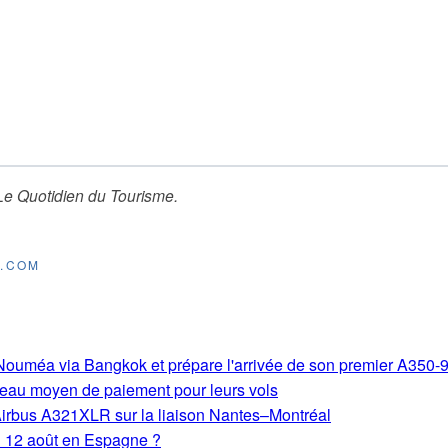
Le Quotidien du Tourisme
.
E.COM
s-Nouméa via Bangkok et prépare l'arrivée de son premier A350-
eau moyen de paiement pour leurs vols
Airbus A321XLR sur la liaison Nantes–Montréal
du 12 août en Espagne ?