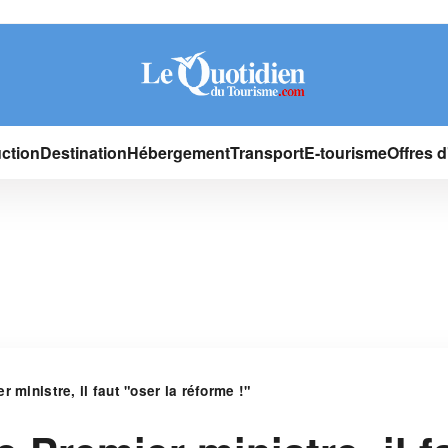
ction
Destination
Hébergement
Transport
E-tourisme
Offres 
 ministre, il faut "oser la réforme !"