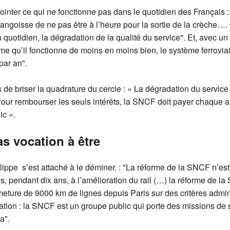
inter ce qui ne fonctionne pas dans le quotidien des Français :
, l’angoisse de ne pas être à l’heure pour la sortie de la crèche….
au quotidien, la dégradation de la qualité du service". Et, avec u
ême qu’il fonctionne de moins en moins bien, le système ferrovia
par an".
 de briser la quadrature du cercle : « La dégradation du service 
our rembourser les seuls intérêts, la SNCF doit payer chaque a
ic ».
as vocation à être
lippe s’est attaché à le déminer. : "La réforme de la SNCF n’est
és, pendant dix ans, à l’amélioration du rail (…) la réforme de 
rmeture de 9000 km de lignes depuis Paris sur des critères admin
tion : la SNCF est un groupe public qui porte des missions de se
a".