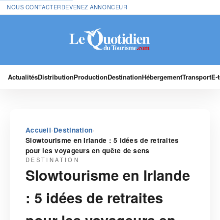
NOUS CONTACTER
DEVENEZ ANNONCEUR
Actualités
Distribution
Production
Destination
Hébergement
Transport
E-
›
›
Accueil
Destination
Slowtourisme en Irlande : 5 idées de retraites
pour les voyageurs en quête de sens
DESTINATION
Slowtourisme en Irlande
: 5 idées de retraites