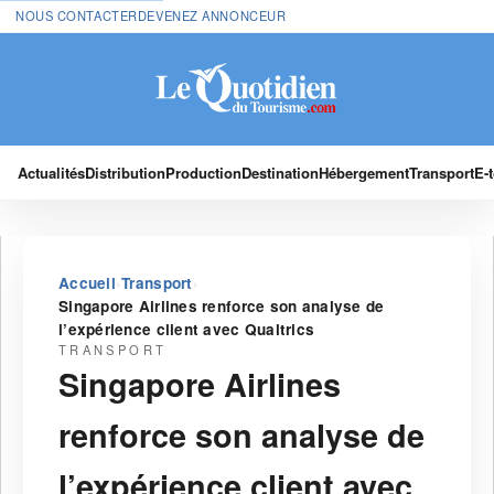
NOUS CONTACTER
DEVENEZ ANNONCEUR
Actualités
Distribution
Production
Destination
Hébergement
Transport
E-
›
›
Accueil
Transport
Singapore Airlines renforce son analyse de
l’expérience client avec Qualtrics
TRANSPORT
Singapore Airlines
renforce son analyse de
l’expérience client avec