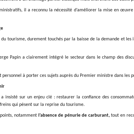
inistratifs, il a reconnu la nécessité d’améliorer la mise en œuvre 
ge
 du tourisme, durement touchés par la baisse de la demande et les in
rge Papin a clairement intégré le secteur dans le champ des disc
ersonnel à porter ces sujets auprès du Premier ministre dans les pr
nir
 a insisté sur un enjeu clé : restaurer la confiance des consommat
freins qui pèsent sur la reprise du tourisme.
ns points, notamment
l’absence de pénurie de carburant,
tout en rec