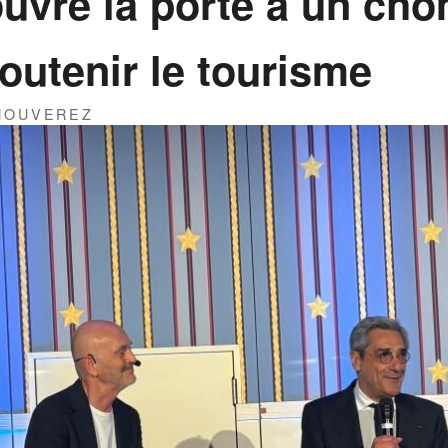
uvre la porte à un chô
outenir le tourisme
THOUVEREZ