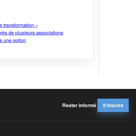
a transformation »
près de plusieurs associations
s une option
Rester informé
S'inscrire