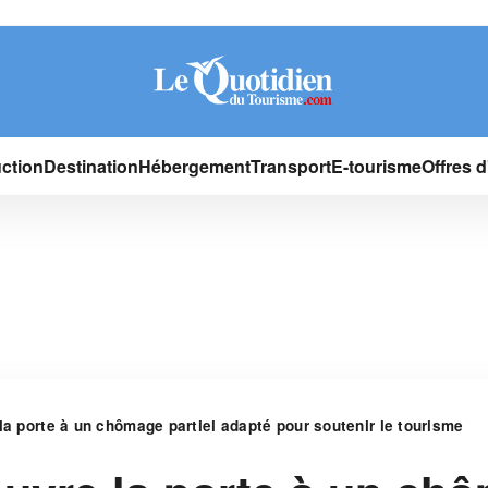
ction
Destination
Hébergement
Transport
E-tourisme
Offres 
la porte à un chômage partiel adapté pour soutenir le tourisme