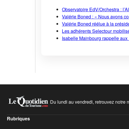
Observatoire EdV/Orchestra : l’A
Valérie Boned : « Nous avons cons
Valérie Boned réélue à la présid
Les adhérents Selectour mobilisé
Isabelle Mainbourg rappelle aux
Du lundi au vendredi, retrouvez notre ne
Rubriques