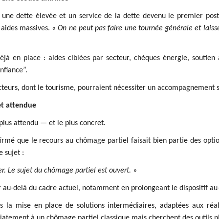
 une dette élevée et un service de la dette devenu le premier pos
es aides massives. «
On ne peut pas faire une tournée générale et laisse
 déjà en place : aides ciblées par secteur, chèques énergie, soutien
nfiance”.
ecteurs, dont le tourisme, pourraient nécessiter un accompagnement sp
et attendue
 plus attendu — et le plus concret.
nfirmé que le recours au chômage partiel faisait bien partie des opt
e sujet :
r. Le sujet du chômage partiel est ouvert.
»
er au-delà du cadre actuel, notamment en prolongeant le dispositif au-
as la mise en place de solutions intermédiaires, adaptées aux réal
atement à un chômage partiel classique mais cherchent des outils pl