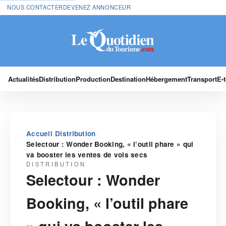
NOUS CONTACTER
DEVENEZ ANNONCEUR
Actualités
Distribution
Production
Destination
Hébergement
Transport
E-
›
›
Accueil
Distribution
Selectour : Wonder Booking, « l’outil phare » qui
va booster les ventes de vols secs
DISTRIBUTION
Selectour : Wonder
Booking, « l’outil phare