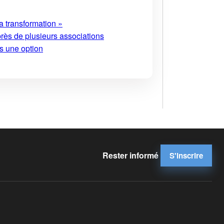
a transformation »
près de plusieurs associations
s une option
Rester informé
S'inscrire