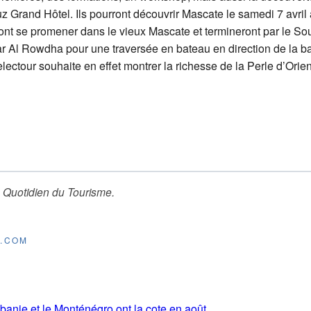
z Grand Hôtel. Ils pourront découvrir Mascate le samedi 7 avril 
ont se promener dans le vieux Mascate et termineront par le S
ar Al Rowdha pour une traversée en bateau en direction de la 
electour souhaite en effet montrer la richesse de la Perle d’Ori
 Quotidien du Tourisme
.
E.COM
lbanie et le Monténégro ont la cote en août