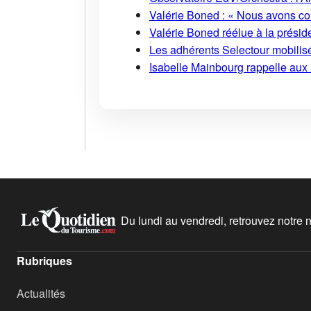
Valérie Boned : « Nous avons cons
Valérie Boned réélue à la présid
Les adhérents Selectour mobilisé
Isabelle Mainbourg rappelle aux
Du lundi au vendredi, retrouvez notre ne
Rubriques
Actualités