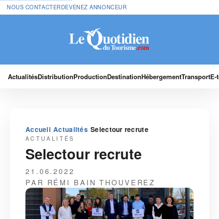
NOUS CONTACTER
DEVENEZ ANNONCEUR
Actualités
Distribution
Production
Destination
Hébergement
Transport
E-
›
›
Accueil
Actualités
Selectour recrute
ACTUALITÉS
Selectour recrute
21.06.2022
PAR RÉMI BAIN THOUVEREZ