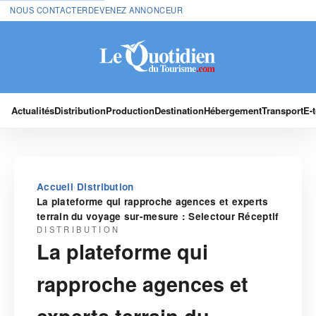
NOUS CONTACTER
DEVENEZ ANNONCEUR
Actualités
Distribution
Production
Destination
Hébergement
Transport
E-
›
›
Accueil
Distribution
La plateforme qui rapproche agences et experts
terrain du voyage sur-mesure : Selectour Réceptif
DISTRIBUTION
La plateforme qui
rapproche agences et