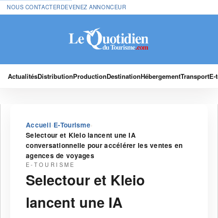
NOUS CONTACTER
DEVENEZ ANNONCEUR
Actualités
Distribution
Production
Destination
Hébergement
Transport
E-
›
›
Accueil
E-Tourisme
Selectour et Kleio lancent une IA
conversationnelle pour accélérer les ventes en
agences de voyages
E-TOURISME
Selectour et Kleio
lancent une IA