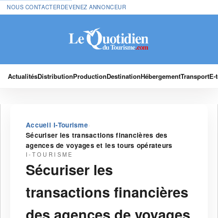
NOUS CONTACTER
DEVENEZ ANNONCEUR
Actualités
Distribution
Production
Destination
Hébergement
Transport
E-
›
›
Accueil
I-Tourisme
Sécuriser les transactions financières des
agences de voyages et les tours opérateurs
I-TOURISME
Sécuriser les
transactions financières
des agences de voyages