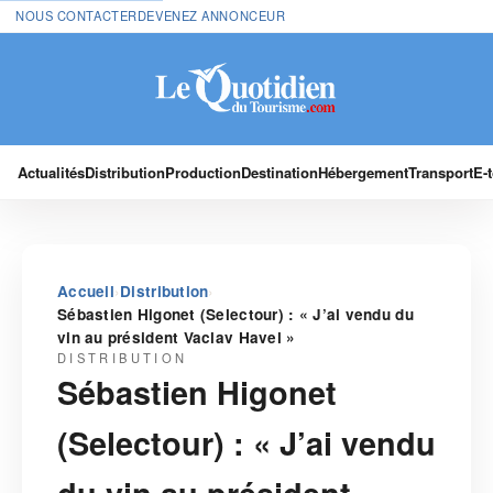
NOUS CONTACTER
DEVENEZ ANNONCEUR
Actualités
Distribution
Production
Destination
Hébergement
Transport
E-
›
›
Accueil
Distribution
Sébastien Higonet (Selectour) : « J’ai vendu du
vin au président Vaclav Havel »
DISTRIBUTION
Sébastien Higonet
(Selectour) : « J’ai vendu