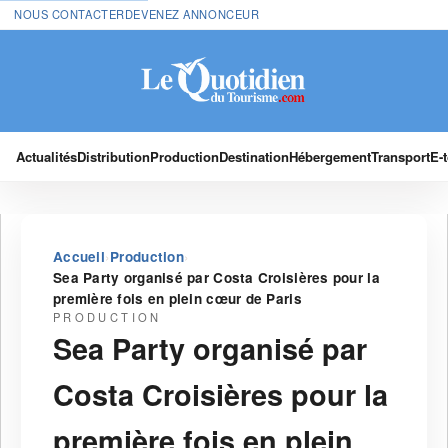
NOUS CONTACTER
DEVENEZ ANNONCEUR
Actualités
Distribution
Production
Destination
Hébergement
Transport
E-
›
›
Accueil
Production
Sea Party organisé par Costa Croisières pour la
première fois en plein cœur de Paris
PRODUCTION
Sea Party organisé par
Costa Croisières pour la
première fois en plein