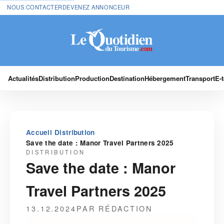
NOUS CONTACTER
DEVENEZ ANNONCEUR
Actualités
Distribution
Production
Destination
Hébergement
Transport
E-
›
›
Accueil
Distribution
Save the date : Manor Travel Partners 2025
DISTRIBUTION
Save the date : Manor
Travel Partners 2025
13.12.2024
PAR RÉDACTION