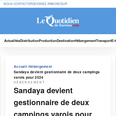
NOUS CONTACTER
DEVENEZ ANNONCEUR
Actualités
Distribution
Production
Destination
Hébergement
Transport
E-
›
›
Accueil
Hébergement
Sandaya devient gestionnaire de deux campings
varois pour 2024
HÉBERGEMENT
Sandaya devient
gestionnaire de deux
campings varois pour