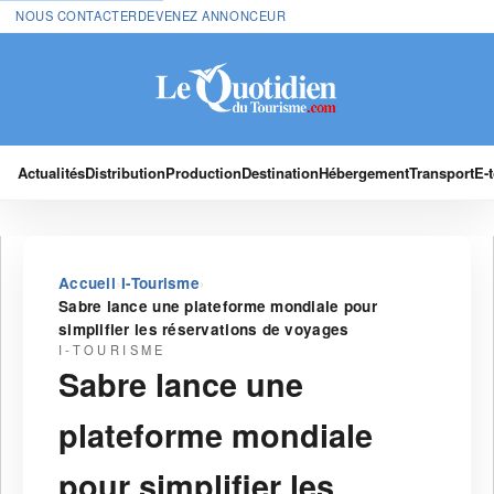
NOUS CONTACTER
DEVENEZ ANNONCEUR
Actualités
Distribution
Production
Destination
Hébergement
Transport
E-
›
›
Accueil
I-Tourisme
Sabre lance une plateforme mondiale pour
simplifier les réservations de voyages
I-TOURISME
Sabre lance une
plateforme mondiale
pour simplifier les