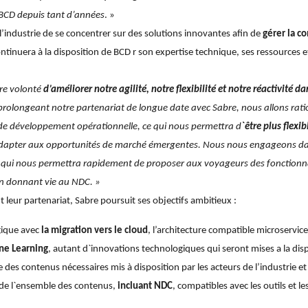
c BCD depuis tant d’années
. »
l’industrie de se concentrer sur des solutions innovantes afin de
gérer la c
ontinuera à la disposition de BCD r son expertise technique, ses ressources 
tre volonté
d’améliorer notre agilité, notre flexibilité et notre réactivité 
prolongeant notre partenariat de longue date avec Sabre, nous allons rati
re de développement opérationnelle, ce qui nous permettra d
`être plus flexi
adapter aux opportunités de marché émergentes. Nous nous engageons d
qui nous permettra rapidement de proposer aux voyageurs des fonctionnali
en donnant vie au NDC. »
ur partenariat, Sabre poursuit ses objectifs ambitieux :
gique avec
la migration vers le cloud
, l’architecture compatible microservice 
ine Learning
, autant d`innovations technologiques qui seront mises a la dis
e des contenus nécessaires mis à disposition par les acteurs de l’industrie e
 de l`ensemble des contenus,
incluant NDC
, compatibles avec les outils et 