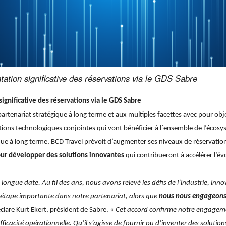
ation significative des réservations via le GDS Sabre
ignificative des réservations via le GDS Sabre
rtenariat stratégique à long terme et aux multiples facettes avec pour objec
lutions technologiques conjointes qui vont bénéficier à l`ensemble de l’écos
ue à long terme, BCD Travel prévoit d’augmenter ses niveaux de réservation 
our développer des solutions innovantes
qui contribueront à accélérer l’é
 longue date. Au fil des ans, nous avons relevé les défis de l’industrie, 
 étape importante dans notre partenariat, alors que
nous nous engageons 
éclare Kurt Ekert, président de Sabre. «
Cet accord confirme notre engageme
efficacité opérationnelle. Qu’il s’agisse de fournir ou d’inventer des soluti