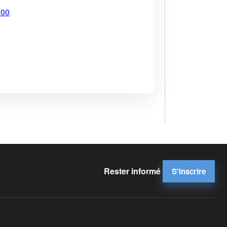
900
Rester informé
S'inscrire