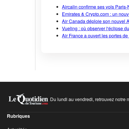
Aircalin confirme ses vols Pari
Emirates & Crypto.com : un nouv
Air Canada déploie son nouvel 
Vueling : où observer l'éclipse 
Air France a ouvert les portes d
Du lundi au vendredi, retrouvez notre ne
Rubriques