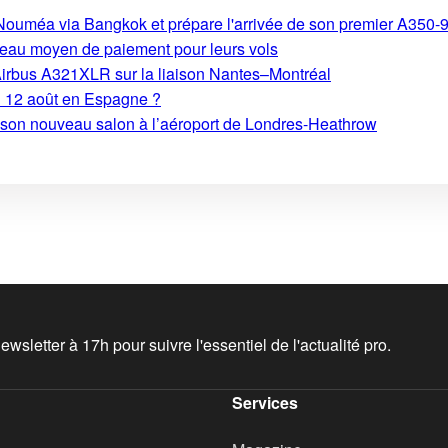
s-Nouméa via Bangkok et prépare l'arrivée de son premier A350-
eau moyen de paiement pour leurs vols
Airbus A321XLR sur la liaison Nantes–Montréal
du 12 août en Espagne ?
e son nouveau salon à l’aéroport de Londres-Heathrow
wsletter à 17h pour suivre l'essentiel de l'actualité pro.
Services