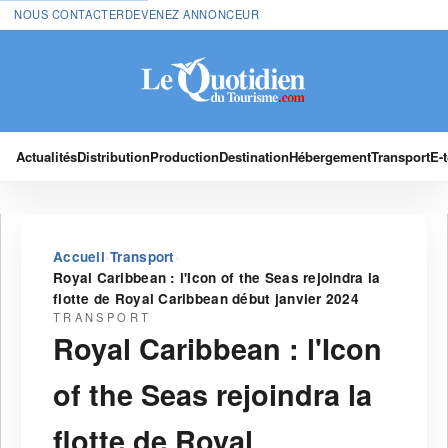
NOUS CONTACTER
DEVENEZ ANNONCEUR
Actualités
Distribution
Production
Destination
Hébergement
Transport
E-
›
›
Accueil
Transport
Royal Caribbean : l'Icon of the Seas rejoindra la
flotte de Royal Caribbean début janvier 2024
TRANSPORT
Royal Caribbean : l'Icon
of the Seas rejoindra la
flotte de Royal