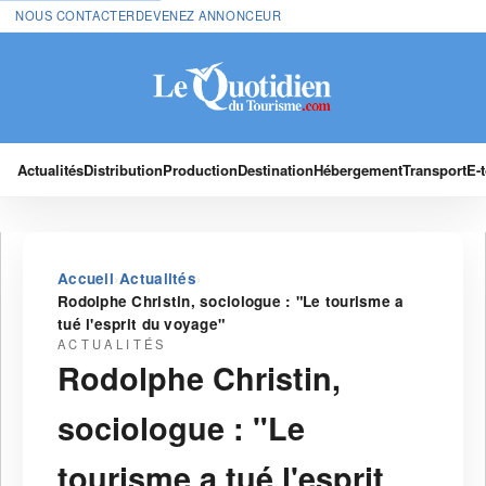
NOUS CONTACTER
DEVENEZ ANNONCEUR
Actualités
Distribution
Production
Destination
Hébergement
Transport
E-
›
›
Accueil
Actualités
Rodolphe Christin, sociologue : "Le tourisme a
tué l'esprit du voyage"
ACTUALITÉS
Rodolphe Christin,
sociologue : "Le
tourisme a tué l'esprit