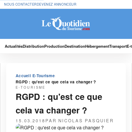
NOUS CONTACTER
DEVENEZ ANNONCEUR
Actualités
Distribution
Production
Destination
Hébergement
Transport
E-
›
›
Accueil
E-Tourisme
RGPD : qu'est ce que cela va changer ?
E-TOURISME
RGPD : qu'est ce que
cela va changer ?
15.03.2018
PAR NICOLAS PASQUIER