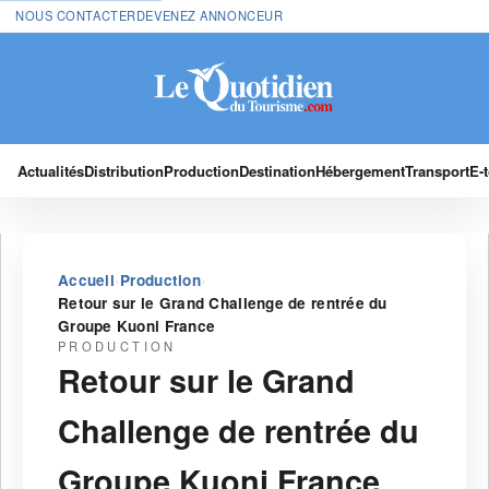
NOUS CONTACTER
DEVENEZ ANNONCEUR
Actualités
Distribution
Production
Destination
Hébergement
Transport
E-
›
›
Accueil
Production
Retour sur le Grand Challenge de rentrée du
Groupe Kuoni France
PRODUCTION
Retour sur le Grand
Challenge de rentrée du
Groupe Kuoni France