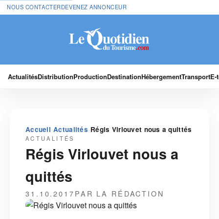
NOUS CONTACTER
DEVENEZ ANNONCEUR
Actualités
Distribution
Production
Destination
Hébergement
Transport
E-
›
›
Accueil
Actualités
Régis Virlouvet nous a quittés
ACTUALITÉS
Régis Virlouvet nous a
quittés
31.10.2017
PAR LA RÉDACTION