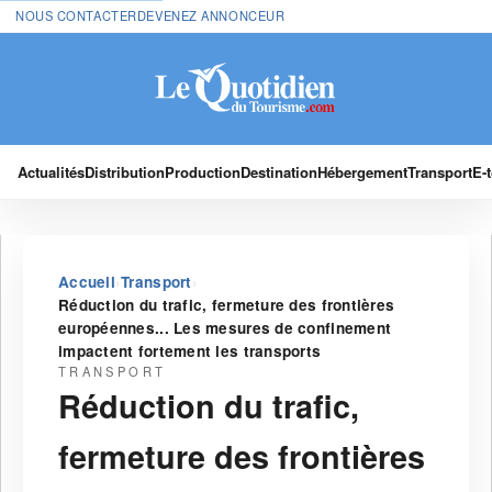
NOUS CONTACTER
DEVENEZ ANNONCEUR
Actualités
Distribution
Production
Destination
Hébergement
Transport
E-
›
›
Accueil
Transport
Réduction du trafic, fermeture des frontières
européennes... Les mesures de confinement
impactent fortement les transports
TRANSPORT
Réduction du trafic,
fermeture des frontières