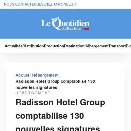
NOUS CONTACTER
DEVENEZ ANNONCEUR
Actualités
Distribution
Production
Destination
Hébergement
Transport
E-
›
›
Accueil
Hébergement
Radisson Hotel Group comptabilise 130
nouvelles signatures
HÉBERGEMENT
Radisson Hotel Group
comptabilise 130
nouvelles signatures