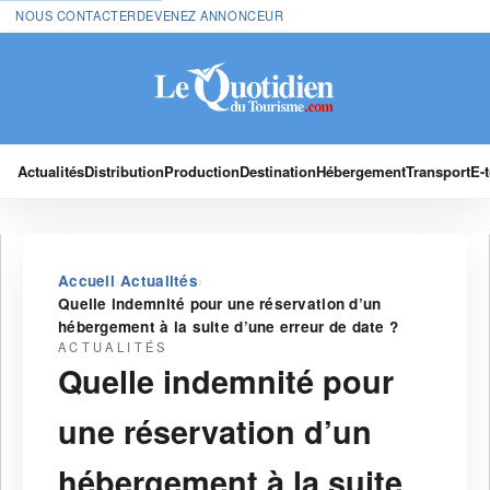
NOUS CONTACTER
DEVENEZ ANNONCEUR
Actualités
Distribution
Production
Destination
Hébergement
Transport
E-
›
›
Accueil
Actualités
Quelle indemnité pour une réservation d’un
hébergement à la suite d’une erreur de date ?
ACTUALITÉS
Quelle indemnité pour
une réservation d’un
hébergement à la suite