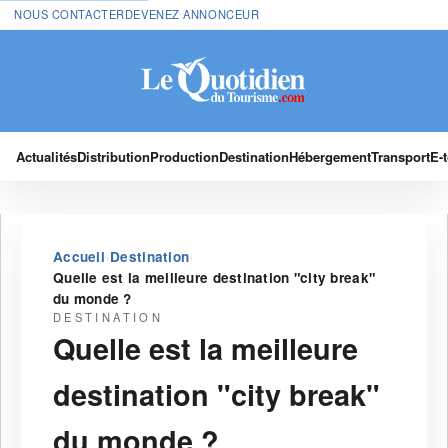
NOUS CONTACTER
DEVENEZ ANNONCEUR
Actualités
Distribution
Production
Destination
Hébergement
Transport
E-
›
›
Accueil
Destination
Quelle est la meilleure destination "city break"
du monde ?
DESTINATION
Quelle est la meilleure
destination "city break"
du monde ?