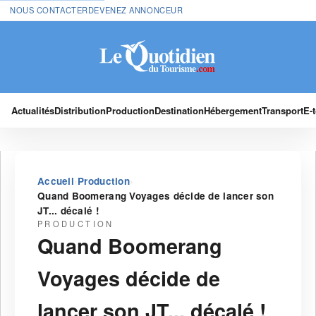
NOUS CONTACTER
DEVENEZ ANNONCEUR
Actualités
Distribution
Production
Destination
Hébergement
Transport
E-
›
›
Accueil
Production
Quand Boomerang Voyages décide de lancer son
JT... décalé !
PRODUCTION
Quand Boomerang
Voyages décide de
lancer son JT... décalé !