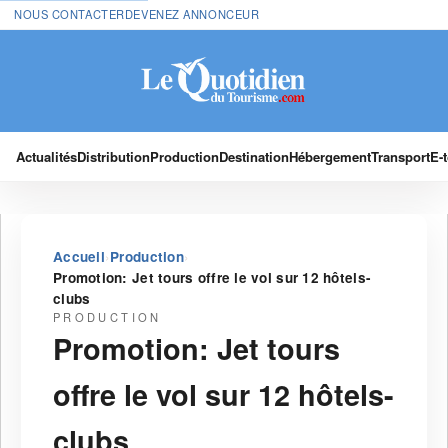
NOUS CONTACTER
DEVENEZ ANNONCEUR
Actualités
Distribution
Production
Destination
Hébergement
Transport
E-
›
›
Accueil
Production
Promotion: Jet tours offre le vol sur 12 hôtels-
clubs
PRODUCTION
Promotion: Jet tours
offre le vol sur 12 hôtels-
clubs