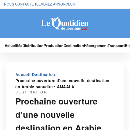
NOUS CONTACTER
DEVENEZ ANNONCEUR
Actualités
Distribution
Production
Destination
Hébergement
Transport
E-
›
›
Accueil
Destination
Prochaine ouverture d’une nouvelle destination
en Arabie saoudite : AMAALA
DESTINATION
Prochaine ouverture
d’une nouvelle
destination en Arabie