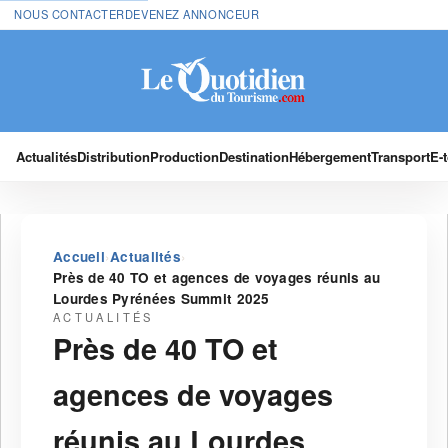
NOUS CONTACTER
DEVENEZ ANNONCEUR
Actualités
Distribution
Production
Destination
Hébergement
Transport
E-
›
›
Accueil
Actualités
Près de 40 TO et agences de voyages réunis au
Lourdes Pyrénées Summit 2025
ACTUALITÉS
Près de 40 TO et
agences de voyages
réunis au Lourdes