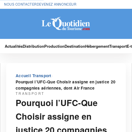
NOUS CONTACTER
DEVENEZ ANNONCEUR
Actualités
Distribution
Production
Destination
Hébergement
Transport
E-
›
›
Accueil
Transport
Pourquoi l’UFC-Que Choisir assigne en justice 20
compagnies aériennes, dont Air France
TRANSPORT
Pourquoi l’UFC-Que
Choisir assigne en
justice 20 compagnies