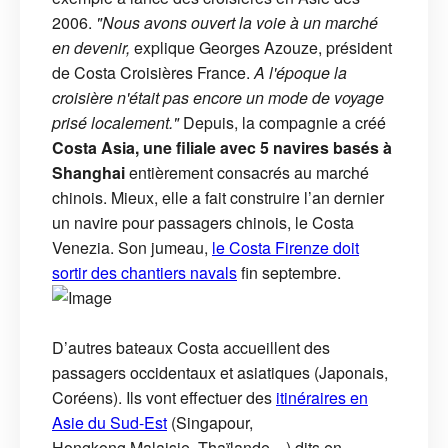
2006.
"Nous avons ouvert la voie à un marché
en devenir,
explique Georges Azouze, président
de Costa Croisières France.
A l'époque la
croisière n'était pas encore un mode de voyage
prisé localement."
Depuis, la compagnie a créé
Costa Asia, une filiale avec 5 navires basés à
Shanghai
entièrement consacrés au marché
chinois. Mieux, elle a fait construire l’an dernier
un navire pour passagers chinois, le Costa
Venezia. Son jumeau,
le Costa Firenze doit
sortir des chantiers navals
fin septembre.
D’autres bateaux Costa accueillent des
passagers occidentaux et asiatiques (Japonais,
Coréens). Ils vont effectuer des
itinéraires en
Asie du Sud-Est
(Singapour,
Hongkong,Malaisie, Thaïlande…) dits en