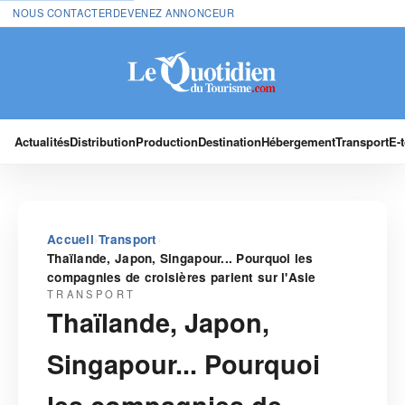
NOUS CONTACTER
DEVENEZ ANNONCEUR
Actualités
Distribution
Production
Destination
Hébergement
Transport
E-
›
›
Accueil
Transport
Thaïlande, Japon, Singapour... Pourquoi les
compagnies de croisières parient sur l'Asie
TRANSPORT
Thaïlande, Japon,
Singapour... Pourquoi